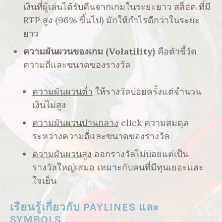
เงินที่ผู้เล่นได้รับคืนจากเกมในระยะยาว สล็อต ที่มี
RTP สูง (96% ขึ้นไป) มักให้กำไรดีกว่าในระยะ
ยาว
ความผันผวนของเกม (Volatility)
คือตัวชี้วัด
ความถี่และขนาดของรางวัล
ความผันผวนต่ำ
ให้รางวัลบ่อยครั้งแต่จำนวน
เงินไม่สูง
ความผันผวนปานกลาง
click ความสมดุล
ระหว่างความถี่และขนาดของรางวัล
ความผันผวนสูง
ออกรางวัลไม่บ่อยแต่เป็น
รางวัลใหญ่เสมอ เหมาะกับคนที่มีทุนเยอะและ
ใจเย็น
เรียนรู้เกี่ยวกับ
PAYLINES
และ
SYMBOLS