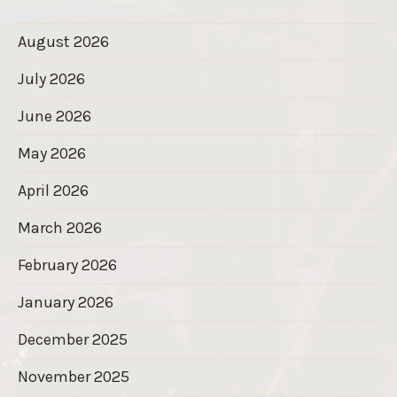
August 2026
July 2026
June 2026
May 2026
April 2026
March 2026
February 2026
January 2026
December 2025
November 2025