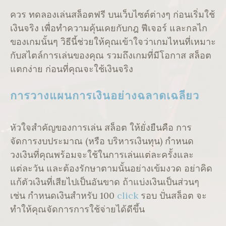
ควร ทดลองเล่นสล็อตฟรี บนเว็บไซต์ต่างๆ ก่อนเริ่มใช้
เงินจริง เพื่อทำความคุ้นเคยกับกฎ ฟีเจอร์ และกลไก
ของเกมนั้นๆ วิธีนี้ช่วยให้คุณเข้าใจว่าเกมไหนที่เหมาะ
กับสไตล์การเล่นของคุณ รวมถึงเกมที่มีโอกาส สล็อต
แตกง่าย ก่อนที่คุณจะใช้เงินจริง
การวางแผนการเงินอย่างฉลาดเฉลียว
หัวใจสำคัญของการเล่น สล็อต ให้ยั่งยืนคือ การ
จัดการงบประมาณ (หรือ บริหารเงินทุน) กำหนด
วงเงินที่คุณพร้อมจะใช้ในการเล่นแต่ละครั้งและ
แต่ละวัน และต้องรักษาตามนั้นอย่างเข้มงวด อย่าคิด
แก้ตัวเงินที่เสียไปเป็นอันขาด ถ้าแบ่งเงินเป็นส่วนๆ
เช่น กำหนดเงินสำหรับ 100
click
รอบ ปั่นสล็อต จะ
ทำให้คุณจัดการการใช้จ่ายได้ดีขึ้น