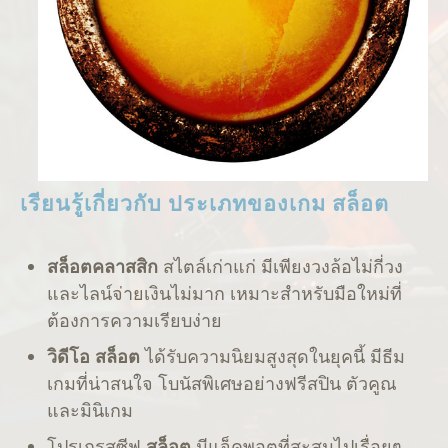
เรียนรู้เกี่ยวกับ ประเภทของเกม สล็อต
สล็อตคลาสสิก
สไตล์เก่าแก่ มีเพียงวงล้อไม่กี่วง
และไลน์จ่ายเงินไม่มาก เหมาะสำหรับมือใหม่ที่
ต้องการความเรียบง่าย
วิดีโอ สล็อต
ได้รับความนิยมสูงสุดในยุคนี้ มีธีม
เกมที่น่าสนใจ โบนัสพิเศษอย่างฟรีสปิน ตัวคูณ
และมินิเกม
โปรเกรสซีฟ
สล็อต
มีแจ็คพอตที่สะสมไปเรื่อยๆ