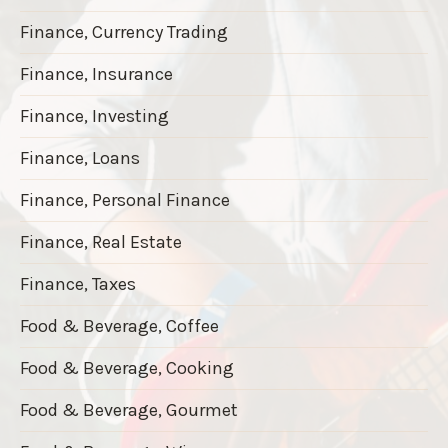
Finance, Currency Trading
Finance, Insurance
Finance, Investing
Finance, Loans
Finance, Personal Finance
Finance, Real Estate
Finance, Taxes
Food & Beverage, Coffee
Food & Beverage, Cooking
Food & Beverage, Gourmet