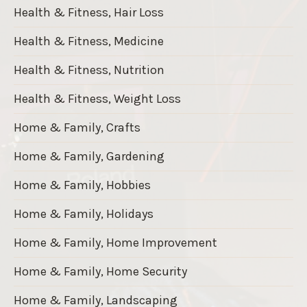
Health & Fitness, Hair Loss
Health & Fitness, Medicine
Health & Fitness, Nutrition
Health & Fitness, Weight Loss
Home & Family, Crafts
Home & Family, Gardening
Home & Family, Hobbies
Home & Family, Holidays
Home & Family, Home Improvement
Home & Family, Home Security
Home & Family, Landscaping