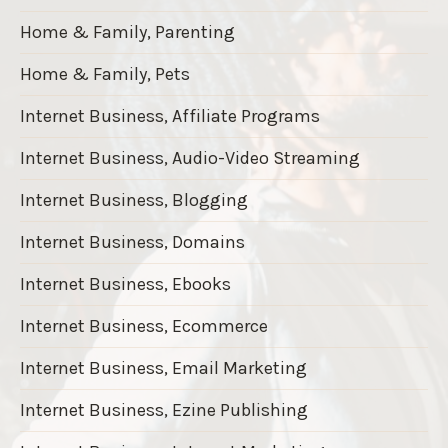
Home & Family, Parenting
Home & Family, Pets
Internet Business, Affiliate Programs
Internet Business, Audio-Video Streaming
Internet Business, Blogging
Internet Business, Domains
Internet Business, Ebooks
Internet Business, Ecommerce
Internet Business, Email Marketing
Internet Business, Ezine Publishing