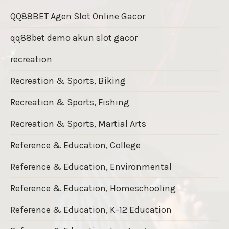
QQ88BET Agen Slot Online Gacor
qq88bet demo akun slot gacor
recreation
Recreation & Sports, Biking
Recreation & Sports, Fishing
Recreation & Sports, Martial Arts
Reference & Education, College
Reference & Education, Environmental
Reference & Education, Homeschooling
Reference & Education, K-12 Education