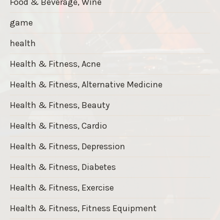
Food & Beverage, Wine
game
health
Health & Fitness, Acne
Health & Fitness, Alternative Medicine
Health & Fitness, Beauty
Health & Fitness, Cardio
Health & Fitness, Depression
Health & Fitness, Diabetes
Health & Fitness, Exercise
Health & Fitness, Fitness Equipment