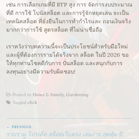
เช่น การเลือกเกมที่มี RTP สูง การ จัดการงบประมาณ
ที่ดี การใช้ โบนัสสล็อต และการรู้จักหยุดเล่น จะเป็น
เทคนิคสล็อต ที่ยั่งยืนในการทำกำไรและ ถอนเงินจริง
มากกว่าการใช้ สูตรสล็อต ที่ไม่น่าเชื่อถือ
เราหวังว่าบทความนี้จะเป็นประโยชน์สำหรับมือใหม่
และผู้ที่ต้องการรายได้จริงจาก สล็อต ในปี 2026 ขอ
ให้ทุกท่านโชคดีกับการ ปั่นสล็อต และสนุกกับการ
ลงทุนอย่างมีความรับผิดชอบ!
Posted in
Home & Family, Gardening
Tagged
click
POST
PREVIOUS
NAVIGATION
รวบรวม โปรเด็ด สล็อตเว็บตรง เล่นง่าย สุดคุ้ม ปี