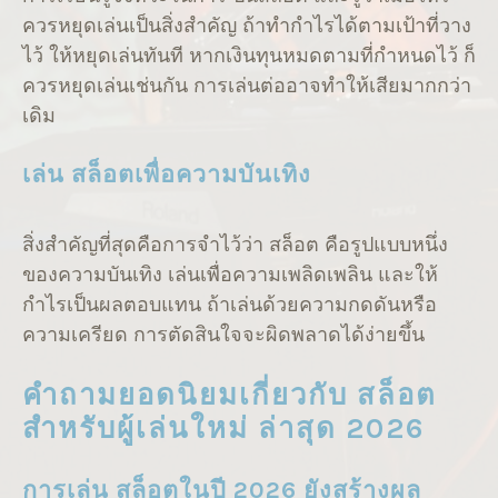
ควรหยุดเล่นเป็นสิ่งสำคัญ ถ้าทำกำไรได้ตามเป้าที่วาง
ไว้ ให้หยุดเล่นทันที หากเงินทุนหมดตามที่กำหนดไว้ ก็
ควรหยุดเล่นเช่นกัน การเล่นต่ออาจทำให้เสียมากกว่า
เดิม
เล่น สล็อตเพื่อความบันเทิง
สิ่งสำคัญที่สุดคือการจำไว้ว่า สล็อต คือรูปแบบหนึ่ง
ของความบันเทิง เล่นเพื่อความเพลิดเพลิน และให้
กำไรเป็นผลตอบแทน ถ้าเล่นด้วยความกดดันหรือ
ความเครียด การตัดสินใจจะผิดพลาดได้ง่ายขึ้น
คำถามยอดนิยมเกี่ยวกับ สล็อต
สำหรับผู้เล่นใหม่ ล่าสุด 2026
การเล่น สล็อตในปี 2026 ยังสร้างผล