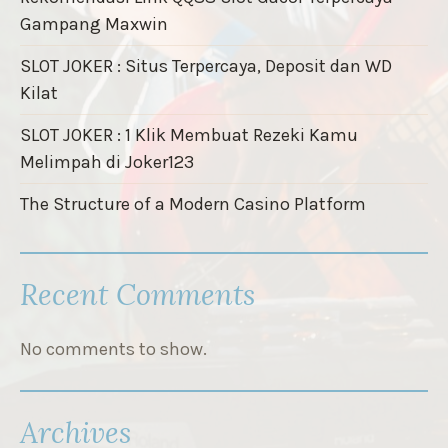
Gampang Maxwin
SLOT JOKER : Situs Terpercaya, Deposit dan WD
Kilat
SLOT JOKER : 1 Klik Membuat Rezeki Kamu
Melimpah di Joker123
The Structure of a Modern Casino Platform
Recent Comments
No comments to show.
Archives