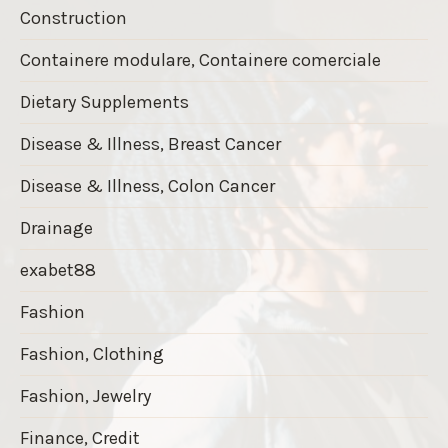
Construction
Containere modulare, Containere comerciale
Dietary Supplements
Disease & Illness, Breast Cancer
Disease & Illness, Colon Cancer
Drainage
exabet88
Fashion
Fashion, Clothing
Fashion, Jewelry
Finance, Credit