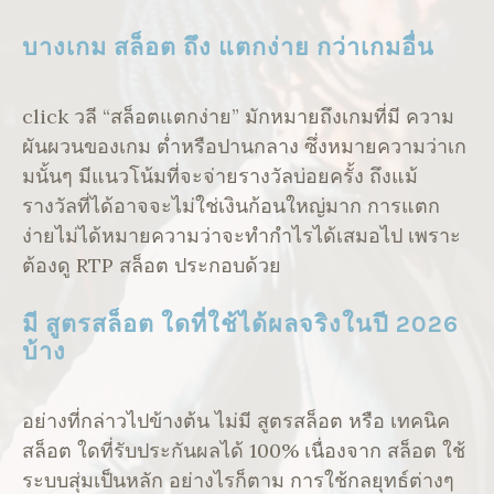
บางเกม สล็อต ถึง แตกง่าย กว่าเกมอื่น
click วลี “สล็อตแตกง่าย” มักหมายถึงเกมที่มี ความ
ผันผวนของเกม ต่ำหรือปานกลาง ซึ่งหมายความว่าเก
มนั้นๆ มีแนวโน้มที่จะจ่ายรางวัลบ่อยครั้ง ถึงแม้
รางวัลที่ได้อาจจะไม่ใช่เงินก้อนใหญ่มาก การแตก
ง่ายไม่ได้หมายความว่าจะทำกำไรได้เสมอไป เพราะ
ต้องดู RTP สล็อต ประกอบด้วย
มี สูตรสล็อต ใดที่ใช้ได้ผลจริงในปี 2026
บ้าง
อย่างที่กล่าวไปข้างต้น ไม่มี สูตรสล็อต หรือ เทคนิค
สล็อต ใดที่รับประกันผลได้ 100% เนื่องจาก สล็อต ใช้
ระบบสุ่มเป็นหลัก อย่างไรก็ตาม การใช้กลยุทธ์ต่างๆ