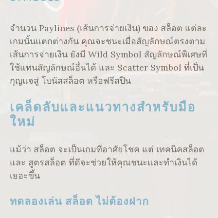
จำนวน Paylines (เส้นการจ่ายเงิน) ของ สล็อต แต่ละ
เกมนั้นแตกต่างกัน คุณจะชนะเมื่อสัญลักษณ์ตรงตาม
เส้นการจ่ายเงิน ยังมี Wild Symbol สัญลักษณ์พิเศษที่
ใช้แทนสัญลักษณ์อื่นได้ และ Scatter Symbol ที่เป็น
กุญแจสู่ โบนัสสล็อต หรือฟรีสปิน
เคล็ดลับและแนวทางสำหรับมือ
ใหม่
แม้ว่า
สล็อต จะเป็นเกมที่อาศัยโชค แต่ เทคนิคสล็อต
และ สูตรสล็อต ที่ดีจะช่วยให้คุณชนะและทำเงินได้
เยอะขึ้น
ทดลองเล่น สล็อต ไม่ต้องฝาก