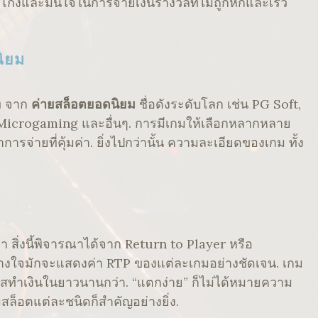
รโกงและมั่นใจในการจ่ายเงินรางวัลที่ไม่ถูกหักและเร็ว
นิยม
ท จาก
ค่ายสล็อตยอดนิยม
ชื่อดังระดับโลก เช่น PG Soft,
 Microgaming และอื่นๆ. การมีเกมให้เลือกหลากหลาย
จ่ายที่คุ้มค่า. ยิ่งไปกว่านั้น ความละเอียดของเกม ทั้ง
า สิ่งนี้พิจารณาได้จาก Return to Player หรือ
าไว้วางใจมักจะแสดงค่า RTP ของแต่ละเกมอย่างชัดเจน. เกม
อกาสทำเงินในยาวนานกว่า. “แตกง่าย” ก็ไม่ได้หมายความ
็อตแต่ละชนิดก็สำคัญอย่างยิ่ง.