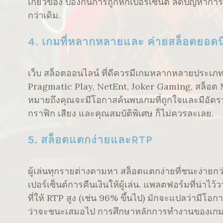
เกี่ยวข้อง ป้องกันการถูกหักเปอร์เซ็นต์ ลดปัญหากา
กว่าเดิม.
4. เกมที่หลากหลายและ ค่ายสล็อตยอด
เว็บ สล็อตออนไลน์ ที่ดีควรมีเกมหลากหลายประเภ
Pragmatic Play, NetEnt, Joker Gaming, สล็อต
หมายถึงคุณจะมีโอกาสค้นพบเกมที่ถูกใจและมีอัตราการ
กราฟิก เสียง และคุณสมบัติพิเศษ ก็ไม่ควรละเลย.
5. สล็อตแตกง่ายและRTP
ผู้เล่นทุกรายต่างตามหา สล็อตแตกง่ายที่ชนะง่ายกว่
เปอร์เซ็นต์การคืนเงินให้ผู้เล่น. แพลตฟอร์มที่น่
ที่ให้ RTP สูง (เช่น 96% ขึ้นไป) มักจะแปลว่ามีโ
ว่าจะชนะเสมอไป การศึกษาหลักการทำงานของเกมสล