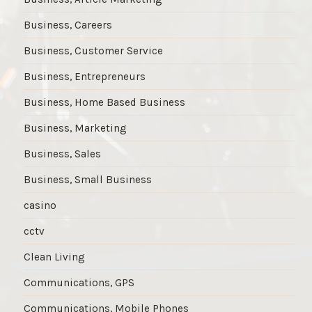
Business, Careers
Business, Customer Service
Business, Entrepreneurs
Business, Home Based Business
Business, Marketing
Business, Sales
Business, Small Business
casino
cctv
Clean Living
Communications, GPS
Communications, Mobile Phones