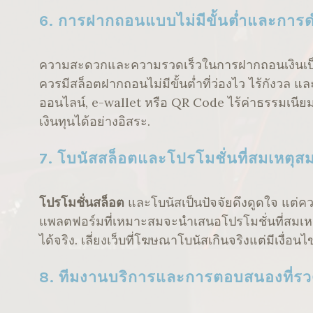
6. การฝากถอนแบบไม่มีขั้นต่ำและการดำ
ความสะดวกและความรวดเร็วในการฝากถอนเงินเป็นเรื
ควรมีสล็อตฝากถอนไม่มีขั้นต่ำที่ว่องไว ไร้กังวล 
ออนไลน์, e-wallet หรือ QR Code ไร้ค่าธรรมเนียม
เงินทุนได้อย่างอิสระ.
7. โบนัสสล็อตและโปรโมชั่นที่สมเหตุส
โปรโมชั่นสล็อต
และโบนัสเป็นปัจจัยดึงดูดใจ แต่คว
แพลตฟอร์มที่เหมาะสมจะนำเสนอโปรโมชั่นที่สมเหต
ได้จริง. เลี่ยงเว็บที่โฆษณาโบนัสเกินจริงแต่มีเงื่
8. ทีมงานบริการและการตอบสนองที่รว