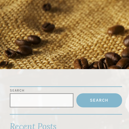
Skip
to
content
SEARCH
SEARCH
Recent Posts