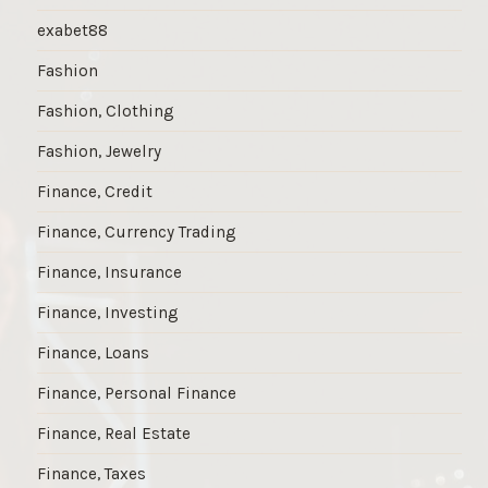
exabet88
Fashion
Fashion, Clothing
Fashion, Jewelry
Finance, Credit
Finance, Currency Trading
Finance, Insurance
Finance, Investing
Finance, Loans
Finance, Personal Finance
Finance, Real Estate
Finance, Taxes