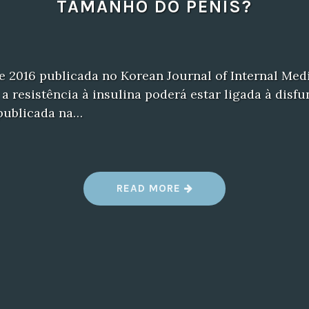
TAMANHO DO PÊNIS?
e 2016 publicada no Korean Journal of Internal Med
a resistência à insulina poderá estar ligada à disfun
publicada na…
“
READ MORE
T
O
M
A
R
T
A
D
A
L
A