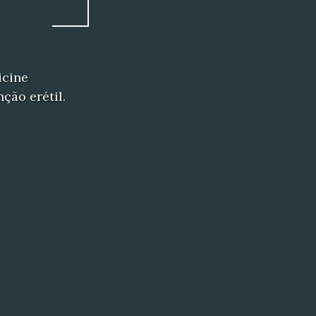
icine
ção erétil.