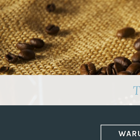
Skip
to
content
T
WARU