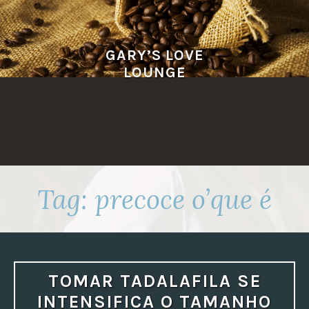
Skip
to
content
GARY’S LOVE
LOUNGE
Tag:
precoce o’que é
TOMAR TADALAFILA SE
INTENSIFICA O TAMANHO