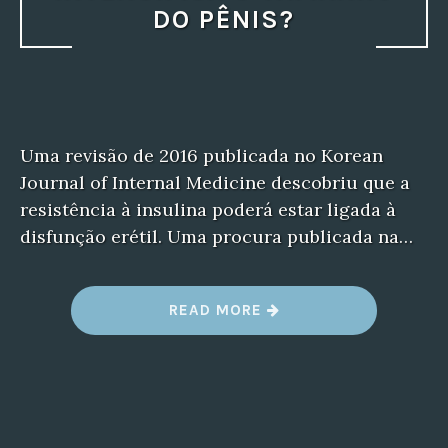
DO PÊNIS?
Uma revisão de 2016 publicada no Korean
Journal of Internal Medicine descobriu que a
resistência à insulina poderá estar ligada à
disfunção erétil. Uma procura publicada na…
“
READ MORE
T
O
M
A
R
T
A
D
A