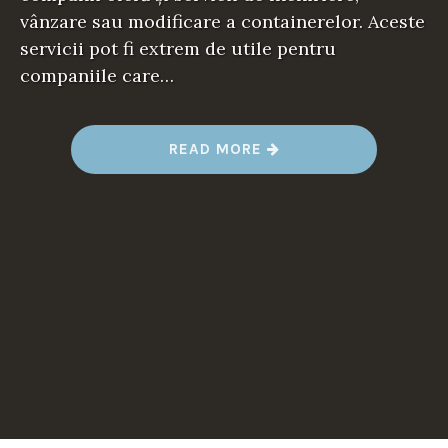
vânzare sau modificare a containerelor. Aceste
servicii pot fi extrem de utile pentru
companiile care…
“
READ MORE
C
O
N
T
A
I
N
E
R
B
I
R
O
U
:
O
S
O
L
U