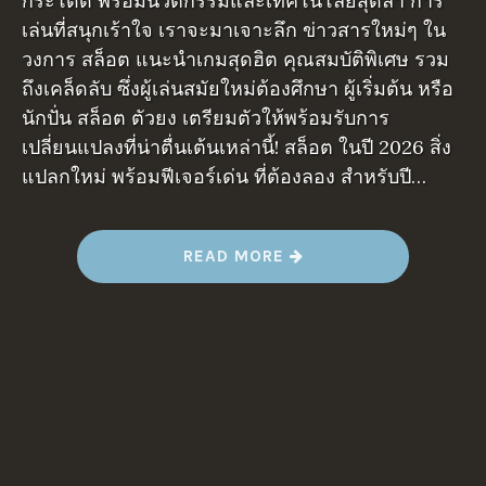
กระโดด พร้อมนวัตกรรมและเทคโนโลยีสุดล้ำ การ
เล่นที่สนุกเร้าใจ เราจะมาเจาะลึก ข่าวสารใหม่ๆ ใน
วงการ สล็อต แนะนำเกมสุดฮิต คุณสมบัติพิเศษ รวม
ถึงเคล็ดลับ ซึ่งผู้เล่นสมัยใหม่ต้องศึกษา ผู้เริ่มต้น หรือ
นักปั่น สล็อต ตัวยง เตรียมตัวให้พร้อมรับการ
เปลี่ยนแปลงที่น่าตื่นเต้นเหล่านี้! สล็อต ในปี 2026 สิ่ง
แปลกใหม่ พร้อมฟีเจอร์เด่น ที่ต้องลอง สำหรับปี…
“
READ MORE
เ
ผ
ย
โ
ฉ
ม
ส
ล็
อ
ต
แ
ห่
ง
ปี