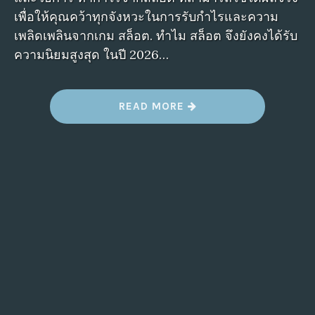
เพื่อให้คุณคว้าทุกจังหวะในการรับกำไรและความ
เพลิดเพลินจากเกม สล็อต. ทำไม สล็อต จึงยังคงได้รับ
ความนิยมสูงสุด ในปี 2026…
“
READ MORE
ส
ล็
อ
ต
ย
อ
ด
นิ
ย
ม
2
0
2
6
เ
ว็
บ
ต
ร