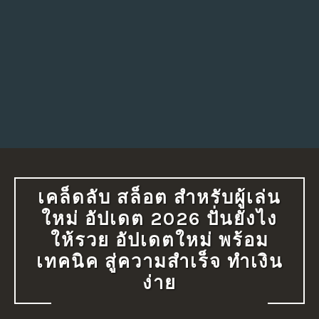
เคล็ดลับ สล็อต สำหรับผู้เล่น
ใหม่ อัปเดต 2026 ปั่นยังไง
ให้รวย อัปเดตใหม่ พร้อม
เทคนิค สู่ความสำเร็จ ทำเงิน
ง่าย