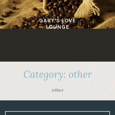
Skip
to
content
GARY’S LOVE
LOUNGE
Category:
other
other