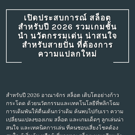
เปิดประสบการณ์ สล็อต
สำหรับปี 2026 รวมเกมชั้น
นำ นวัตกรรมเด่น น่าสนใจ
สำหรับสายปั่น ที่ต้องการ
ความแปลกใหม่
สำหรับปี 2026 อาณาจักร สล็อต เติบโตอย่างก้าว
กระโดด ด้วยนวัตกรรมและเทคโนโลยีที่พลิกโฉม
การเดิมพันให้ตื่นเต้นกว่าเดิม ค้นพบไปกับเรา ความ
เปลี่ยนแปลงของเกม สล็อต และเกมเด็ดๆ ลูกเล่นน่า
สนใจ และเทคนิคการเล่น ที่คนชอบเสี่ยงโชคต้อง