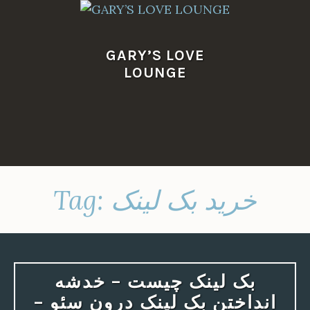
Skip
to
content
GARY’S LOVE
LOUNGE
خرید بک لینک
Tag:
بک لینک چیست – خدشه
انداختن بک لینک درون سئو –