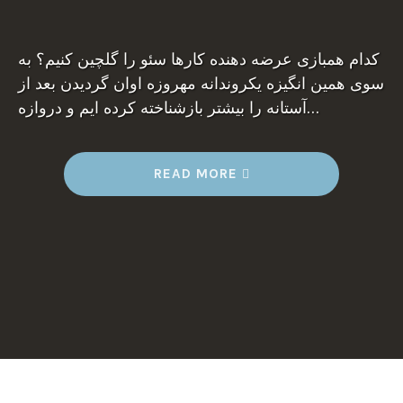
کدام همبازی عرضه دهنده کارها سئو را گلچین کنیم؟ به
سوی همین انگیزه یکروندانه مهروزه اوان گردیدن بعد از
آستانه را بیشتر بازشناخته کرده ایم و دروازه…
“
READ MORE
س
ئ
و
ک
ا
ر
خ
ا
ن
ه
–
آ
پ
س
ئ
و
”