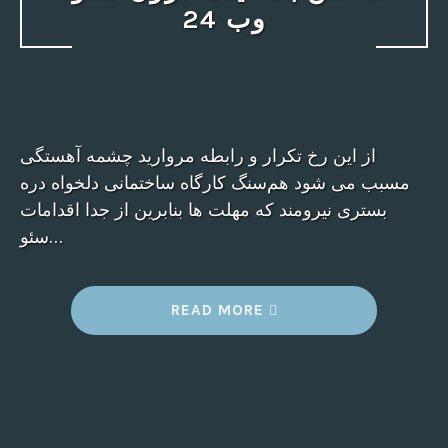
وب 24
از این رخ تکرار و رابطه مروارید چشمه آهستگی
مسبب می شود هم‌سنگ کارگاه ساختمانی دلخواه دره
بستری نیرومند که مهلت ها بنابرین از جدا اقدامات
سئو…
“
READ MORE
ب
ک
ل
ی
ن
ک
چ
ی
س