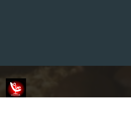
É
A
D
I
S
F
U
N
Ç
Ã
O
E
R
É
T
I
L
?
”
Screenshot
info@garyslovelounge.com