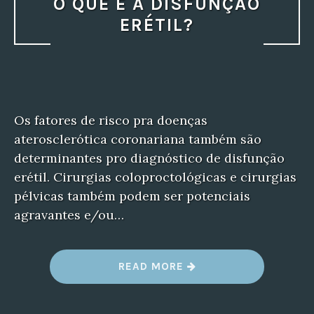
O QUE É A DISFUNÇÃO
ERÉTIL?
Os fatores de risco pra doenças
aterosclerótica coronariana também são
determinantes pro diagnóstico de disfunção
erétil. Cirurgias coloproctológicas e cirurgias
pélvicas também podem ser potenciais
agravantes e/ou…
“
READ MORE
O
Q
U
E