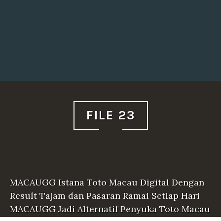
FILE 23
MACAUGG Istana Toto Macau Digital Dengan
Result Tajam dan Pasaran Ramai Setiap Hari
MACAUGG Jadi Alternatif Penyuka Toto Macau