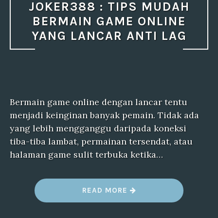
JOKER388 : TIPS MUDAH
BERMAIN GAME ONLINE
YANG LANCAR ANTI LAG
Bermain game online dengan lancar tentu
menjadi keinginan banyak pemain. Tidak ada
yang lebih mengganggu daripada koneksi
tiba-tiba lambat, permainan tersendat, atau
halaman game sulit terbuka ketika…
“
READ MORE
J
O
K