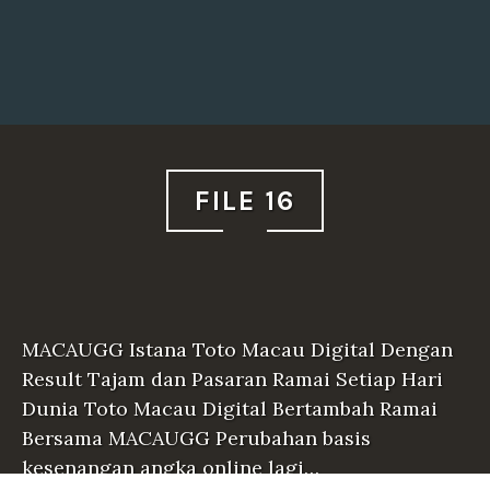
N
E
Y
A
N
G
L
A
N
C
A
R
FILE 16
A
N
T
I
L
A
G
”
MACAUGG Istana Toto Macau Digital Dengan
Result Tajam dan Pasaran Ramai Setiap Hari
Dunia Toto Macau Digital Bertambah Ramai
Bersama MACAUGG Perubahan basis
kesenangan angka online lagi…