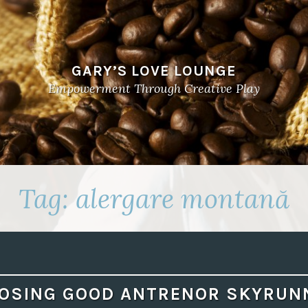
GARY’S LOVE LOUNGE
Empowerment Through Creative Play
Tag:
alergare montană
OSING GOOD ANTRENOR SKYRUN