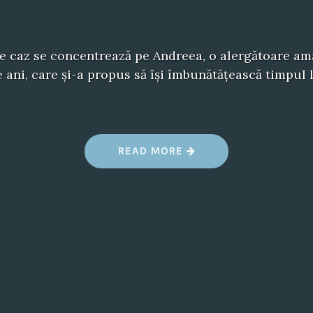
e caz se concentrează pe Andreea, o alergătoare am
e ani, care și-a propus să își îmbunătățească timpul
“
READ MORE
C
H
O
O
S
I
N
G
G
O
O
D
A
N
T