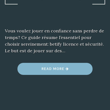
Vous voulez jouer en confiance sans perdre de
temps? Ce guide résume l’essentiel pour
choisir sereinement: betify licence et sécurité.
Le but est de jouer sur des…
“
READ MORE
M
E
I
L
L
E
U
R
C
A
S