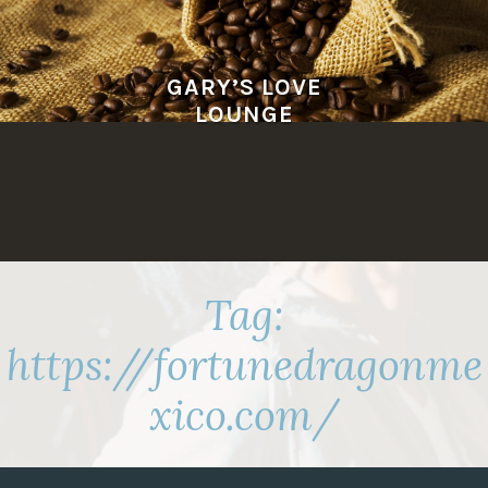
Skip
to
content
GARY’S LOVE
LOUNGE
Tag:
https://fortunedragonme
xico.com/