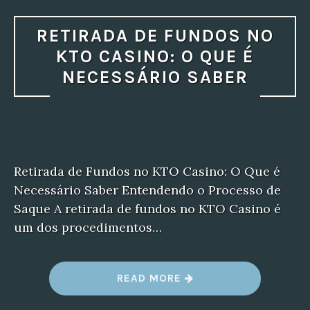
RETIRADA DE FUNDOS NO
KTO CASINO: O QUE É
NECESSÁRIO SABER
Retirada de Fundos no KTO Casino: O Que é
Necessário Saber Entendendo o Processo de
Saque A retirada de fundos no KTO Casino é
um dos procedimentos…
“
READ MORE
R
E
T