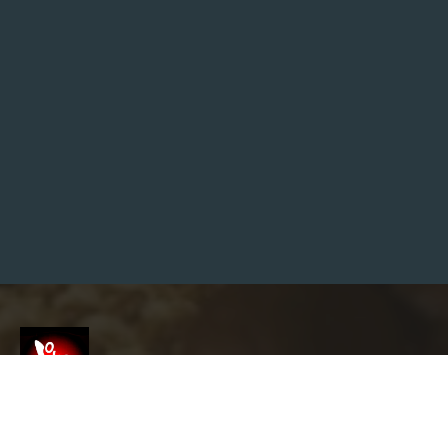
I
R
A
D
A
D
E
F
U
N
D
O
S
N
O
K
T
O
C
A
S
I
N
O
:
O
Q
Screenshot
U
E
É