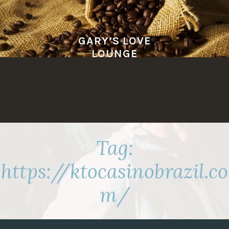
Skip
to
content
GARY’S LOVE
LOUNGE
Tag:
https://ktocasinobrazil.co
m/