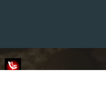
Screenshot
info@garyslovelounge.com