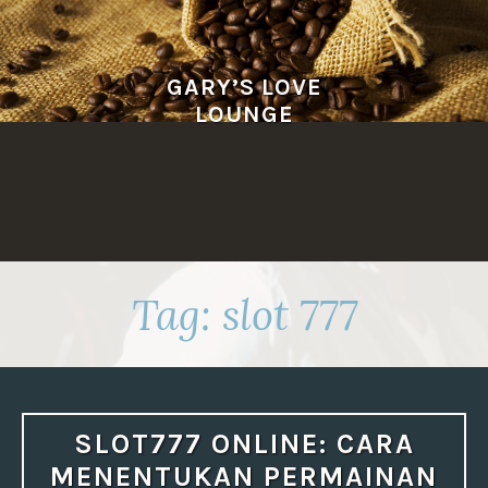
Skip
to
content
GARY’S LOVE
LOUNGE
Tag:
slot 777
SLOT777 ONLINE: CARA
MENENTUKAN PERMAINAN