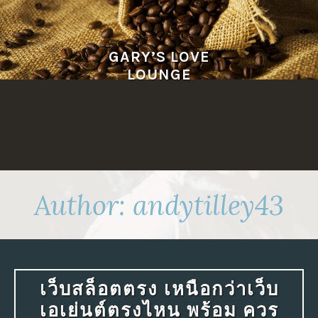
Skip
to
content
GARY’S LOVE
LOUNGE
Author:
andytilley43
เว็บสล็อตตรง เหนือกว่าเว็บ
เอเย่นต์ตรงไหน พร้อม ควร