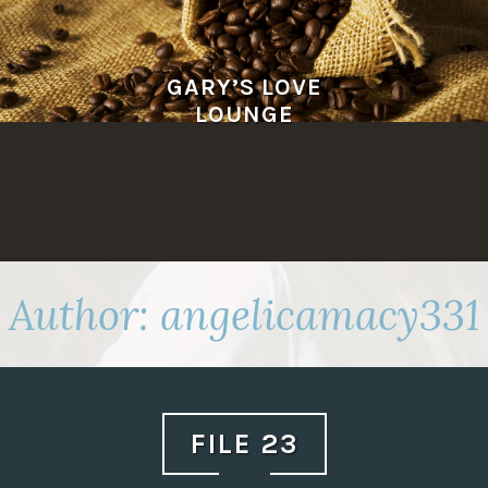
Skip
to
content
GARY’S LOVE
LOUNGE
Author:
angelicamacy331
FILE 23