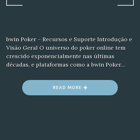
bwin Poker – Recursos e Suporte Introdução e
Visão Geral O universo do poker online tem
crescido exponencialmente nas últimas
décadas, e plataformas como a bwin Poker…
“
READ MORE
B
W
I
N
P
O
K
E
R
–
R