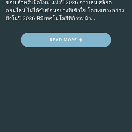
ชอบ สำหรับมือใหม่ แห่งปี 2026 การเล่น สล็อต
ออนไลน์ ไม่ได้ซับซ้อนอย่างที่เข้าใจ โดยเฉพาะอย่าง
ยิ่งในปี 2026 ที่มีเทคโนโลยีที่ก้าวหน้า…
“
READ MORE
เ
ค
ล็
ด
ลั
บ
ส
ล็
อ
ต
อ
อ
น
ไ
ล
น์
ส
ล็
อ
ต