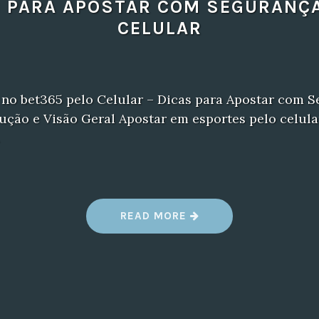
S PARA APOSTAR COM SEGURANÇA
CELULAR
no bet365 pelo Celular – Dicas para Apostar com S
ução e Visão Geral Apostar em esportes pelo celula
“
READ MORE
C
O
M
O
A
P
O
S
T