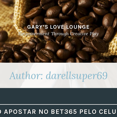
GARY’S LOVE LOUNGE
Empowerment Through Creative Play
Author:
darellsuper69
 APOSTAR NO BET365 PELO CELU