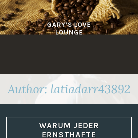
Skip
to
content
GARY’S LOVE
LOUNGE
Author:
latiadarr43892
WARUM JEDER
ERNSTHAFTE