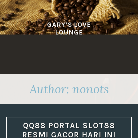
Skip
to
content
GARY’S LOVE
LOUNGE
Author:
nonots
QQ88 PORTAL SLOT88
RESMI GACOR HARI INI