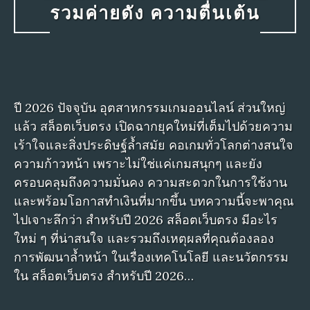
รวมค่ายดัง ความตื่นเต้น
ปี 2026 ปัจจุบัน อุตสาหกรรมเกมออนไลน์ ส่วนใหญ่
แล้ว สล็อตเว็บตรง เปิดฉากยุคใหม่ที่เต็มไปด้วยความ
เร้าใจและสิ่งประดิษฐ์ล้ำสมัย คอเกมทั่วโลกต่างสนใจ
ความก้าวหน้า เพราะไม่ใช่แค่เกมสนุกๆ และยัง
ครอบคลุมถึงความมั่นคง ความสะดวกในการใช้งาน
และพร้อมโอกาสทำเงินที่มากขึ้น บทความนี้จะพาคุณ
ไปเจาะลึกว่า สำหรับปี 2026 สล็อตเว็บตรง มีอะไร
ใหม่ ๆ ที่น่าสนใจ และรวมถึงเหตุผลที่คุณต้องลอง
การพัฒนาล้ำหน้า ในเรื่องเทคโนโลยี และนวัตกรรม
ใน สล็อตเว็บตรง สำหรับปี 2026…