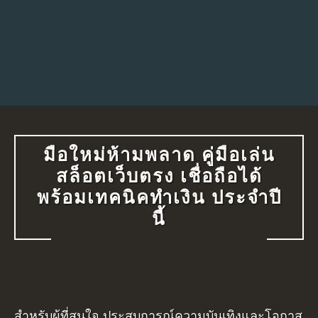
มือใหม่ห้ามพลาด คู่มือเล่น
สล็อตเว็บตรง เชื่อถือได้
พร้อมเทคนิคทำเงิน ประจำปี
นี้
สำหรับผู้ที่สนใจ ประสบการณ์ความบันเทิงและโอกาส