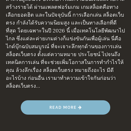
สร้างรายได้ ผ่านแพลตฟอร์มเกม เกมสล็อตคือทาง
เลือกยอดฮิต และในปัจจุบันนี้ การเลือกเล่น สล็อตเว็บ
ตรง กำลังได้รับความนิยมสูง และเป็นทางเลือกที่ดี
ที่สุด โดยเฉพาะในปี 2026 นี้ เมื่อเทคโนโลยีพัฒนาไป
ไกล ซึ่งแต่ละค่ายเกมต่างก็แข่งขันกันเพื่อผู้เล่น นี่คือ
ไกด์บุ๊กฉบับสมบูรณ์ ที่จะเจาะลึกทุกด้านของการเล่น
สล็อตเว็บตรง ตั้งแต่ความหมาย ประโยชน์ ไปจนถึง
เทคนิคการเล่น ที่จะช่วยเพิ่มโอกาสในการทำกำไรให้
คุณ ล้วงลึกเรื่อง สล็อตเว็บตรง หมายถึงอะไร มีดี
อะไรบ้าง ก่อนอื่น เรามาทำความเข้าใจกันก่อนว่า
สล็อตเว็บตรง…
“
READ MORE
มื
อ
ใ
ห
ม่