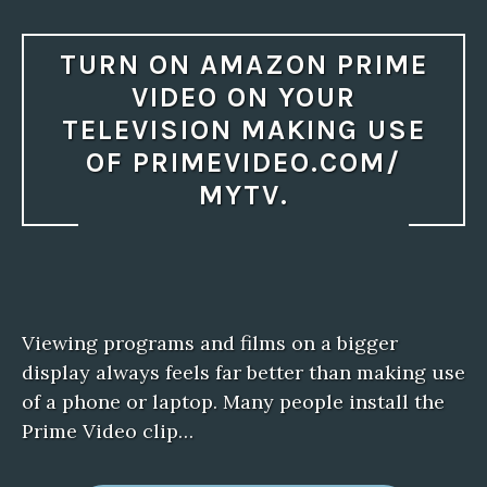
TURN ON AMAZON PRIME
VIDEO ON YOUR
TELEVISION MAKING USE
OF PRIMEVIDEO.COM/
MYTV.
Viewing programs and films on a bigger
display always feels far better than making use
of a phone or laptop. Many people install the
Prime Video clip…