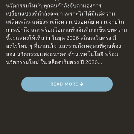
นวัตกรรมใหม่ๆ ทุกคนกำลังจับตามองการ
เปลี่ยนแปลงที่กำลังจะมา เพราะไม่ได้มีแค่ความ
เพลิดเพลิน แต่ยังรวมถึงความปลอดภัย ความง่ายใน
การเข้าถึง และพร้อมโอกาสทำเงินที่มากขึ้น บทความ
นี้จะแสดงให้เห็นว่า ในยุค 2026 สล็อตเว็บตรง มี
อะไรใหม่ ๆ ที่น่าสนใจ และรวมถึงเหตุผลที่คุณต้อง
ลอง นวัตกรรมแห่งอนาคต ด้านเทคโนโลยี พร้อม
นวัตกรรมใหม่ ใน สล็อตเว็บตรง ปี 2026…
“
READ MORE
ส
ด
ใ
ห
ม่
ใ
น
ยุ
ค
2
0