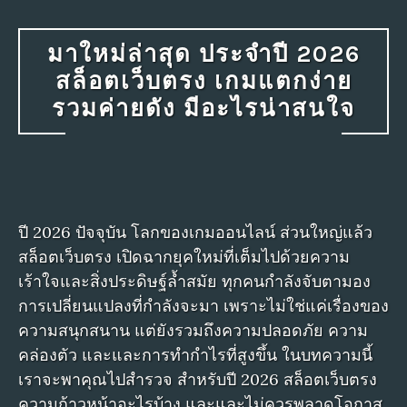
มาใหม่ล่าสุด ประจำปี 2026
สล็อตเว็บตรง เกมแตกง่าย
รวมค่ายดัง มีอะไรน่าสนใจ
ปี 2026 ปัจจุบัน โลกของเกมออนไลน์ ส่วนใหญ่แล้ว
สล็อตเว็บตรง เปิดฉากยุคใหม่ที่เต็มไปด้วยความ
เร้าใจและสิ่งประดิษฐ์ล้ำสมัย ทุกคนกำลังจับตามอง
การเปลี่ยนแปลงที่กำลังจะมา เพราะไม่ใช่แค่เรื่องของ
ความสนุกสนาน แต่ยังรวมถึงความปลอดภัย ความ
คล่องตัว และและการทำกำไรที่สูงขึ้น ในบทความนี้
เราจะพาคุณไปสำรวจ สำหรับปี 2026 สล็อตเว็บตรง
ความก้าวหน้าอะไรบ้าง และและไม่ควรพลาดโอกาส