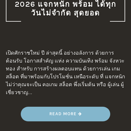
2026 แจกหนัก พร้อม ได้ทุก
วันไม่จำกัด สุดยอด
เปิดศักราชใหม่ ปี ล่าสุดนี้ อย่างอลังการ ด้วยการ
ต้อนรับ โอกาสสำคัญ แห่ง ความบันเทิง พร้อม จังหวะ
ทอง สำหรับ การสร้างผลตอบแทน ด้วยการเล่น เกม
สล็อต ที่มาพร้อมกับโปรโมชั่น เหนือระดับ ที่ แจกหนัก
ไม่ว่าคุณจะเป็น คอเกม สล็อต พึ่งเริ่มต้น หรือ ผู้เล่น ผู้
เชี่ยวชาญ…
“
READ MORE
โ
บ
นั