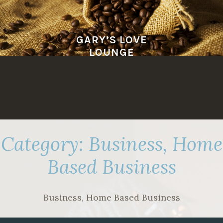
Skip
to
content
GARY’S LOVE
LOUNGE
Category:
Business, Home
Based Business
Business, Home Based Business