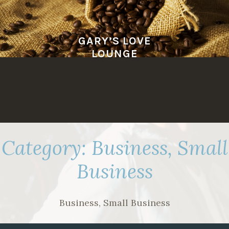
Skip
to
content
GARY’S LOVE
LOUNGE
Category:
Business, Small
Business
Business, Small Business