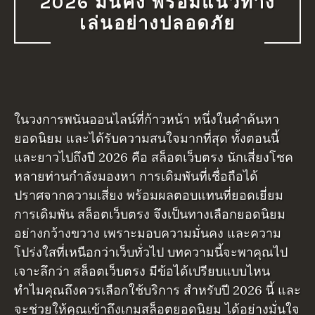
2026 มั่นคง พร้อมแนวทาง
เล่นอย่างปลอดภัย
ในวงการพนันออนไลน์ที่ก้าวหน้า หนึ่งในคำค้นหา
ยอดนิยม และได้รับความสนใจมากที่สุด ทั้งตอนนี้
และยาวไปถึงปี 2026 คือ สล็อตเว็บตรง นักเสี่ยงโชค
หลายท่านกำลังมองหา การเดิมพันที่เชื่อถือได้
ปราศจากความเสี่ยง พร้อมผลตอบแทนที่ยอดเยี่ยม
การเดิมพัน สล็อตเว็บตรง จึงเป็นทางเลือกยอดนิยม
อย่างกว้างขวาง เพราะมอบความมั่นคง และความ
โปร่งใสที่เหนือกว่าเว็บทั่วไป บทความนี้จะพาคุณไป
เจาะลึกว่า สล็อตเว็บตรง มีข้อได้เปรียบแบบไหน
ทำไมคุณถึงควรเลือกใช้บริการ สำหรับปี 2026 นี้ และ
จะช่วยให้คุณเข้าถึงเกมสล็อตยอดนิยม ได้อย่างมั่นใจ