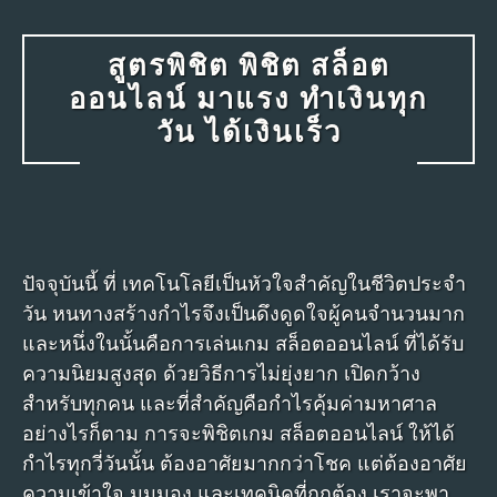
สูตรพิชิต พิชิต สล็อต
ออนไลน์ มาแรง ทำเงินทุก
วัน ได้เงินเร็ว
ปัจจุบันนี้ ที่ เทคโนโลยีเป็นหัวใจสำคัญในชีวิตประจำ
วัน หนทางสร้างกำไรจึงเป็นดึงดูดใจผู้คนจำนวนมาก
และหนึ่งในนั้นคือการเล่นเกม สล็อตออนไลน์ ที่ได้รับ
ความนิยมสูงสุด ด้วยวิธีการไม่ยุ่งยาก เปิดกว้าง
สำหรับทุกคน และที่สำคัญคือกำไรคุ้มค่ามหาศาล
อย่างไรก็ตาม การจะพิชิตเกม สล็อตออนไลน์ ให้ได้
กำไรทุกวี่วันนั้น ต้องอาศัยมากกว่าโชค แต่ต้องอาศัย
ความเข้าใจ มุมมอง และเทคนิคที่ถูกต้อง เราจะพา