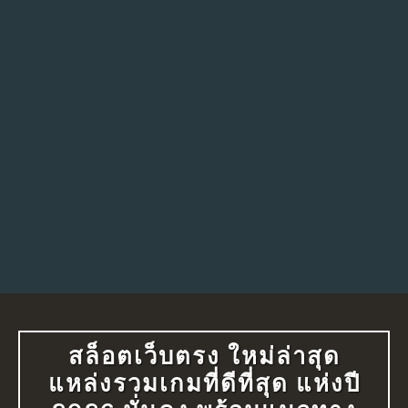
สล็อตเว็บตรง ใหม่ล่าสุด
แหล่งรวมเกมที่ดีที่สุด แห่งปี