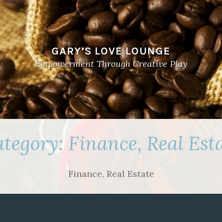
GARY’S LOVE LOUNGE
Empowerment Through Creative Play
ategory:
Finance, Real Est
Finance, Real Estate