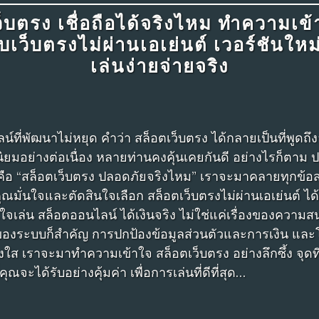
็บตรง เชื่อถือได้จริงไหม ทำความเข
กับเว็บตรงไม่ผ่านเอเย่นต์ เวอร์ชันใหม
เล่นง่ายจ่ายจริง
ที่พัฒนาไม่หยุด คำว่า สล็อตเว็บตรง ได้กลายเป็นที่พูดถึ
ยมอย่างต่อเนื่อง หลายท่านคงคุ้นเคยกันดี อย่างไรก็ตาม ปร
ือ “สล็อตเว็บตรง ปลอดภัยจริงไหม” เราจะมาคลายทุกข้อส
คุณมั่นใจและตัดสินใจเลือก สล็อตเว็บตรงไม่ผ่านเอเย่นต์ ได้อ
จเล่น สล็อตออนไลน์ ได้เงินจริง ไม่ใช่แค่เรื่องของความสน
อของระบบก็สำคัญ การปกป้องข้อมูลส่วนตัวและการเงิน แ
่งใส เราจะมาทำความเข้าใจ สล็อตเว็บตรง อย่างลึกซึ้ง จุดที่
คุณจะได้รับอย่างคุ้มค่า เพื่อการเล่นที่ดีที่สุด…