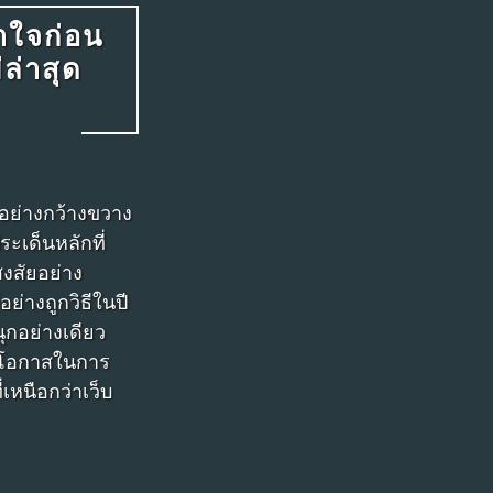
้าใจก่อน
่ล่าสุด
งอย่างกว้างขวาง
ะเด็นหลักที่
งสัยอย่าง
ย่างถูกวิธีในปี
ุกอย่างเดียว
ละโอกาสในการ
เหนือกว่าเว็บ