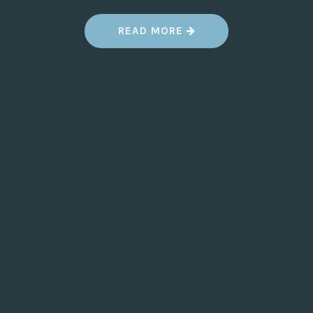
“
READ MORE
ส
ล็
อ
ต
เ
ว็
บ
ต
ร
ง
เ
ชื่
อ
ถื
อ
ไ
ด้
จ
ริ
ง
ไ
ห
ม
ทำ
ค
ว
า