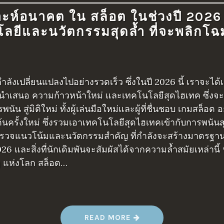
าะห์อนาคต ใน สล็อต ในช่วงปี 2026
ลยีและนวัตกรรมสุดล้ำ ที่จะพลิกโ
ำลังเปลี่ยนแปลงไปอย่างรวดเร็ว ซึ่งในปี 2026 นี้ เราจะได้
่งนำเสนอ ความก้าวหน้าใหม่ และเทคโนโลยีสุดไฮเทค ซึ่ง
น สู่มิติใหม่ ทั้งผู้เล่นมือใหม่และผู้ที่ชื่นชอบ เกมสล็อต อย
ต้นครั้งใหม่ ซึ่งรวมเอาเทคโนโลยีสุดไฮเทคเข้ากับการพนัน
รวจแนวโน้มและนวัตกรรมสำคัญ ที่กำลังจะสร้างมาตรฐานใ
26 และสิ่งที่นักเดิมพันจะสัมผัสได้จากความล้ำสมัยเหล่านี
 แห่งโลก สล็อต…
“
READ MORE