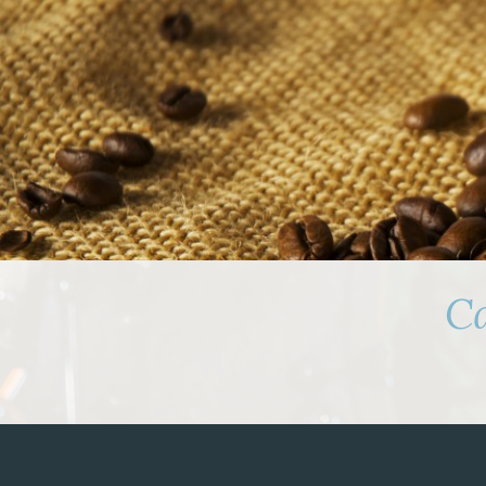
Skip
to
content
C