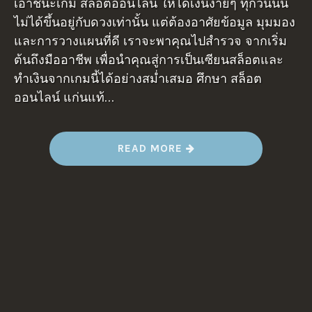
เอาชนะเกม สล็อตออนไลน์ ให้ได้เงินง่ายๆ ทุกวันนั้น
ไม่ได้ขึ้นอยู่กับดวงเท่านั้น แต่ต้องอาศัยข้อมูล มุมมอง
และการวางแผนที่ดี เราจะพาคุณไปสำรวจ จากเริ่ม
ต้นถึงมืออาชีพ เพื่อนำคุณสู่การเป็นเซียนสล็อตและ
ทำเงินจากเกมนี้ได้อย่างสม่ำเสมอ ศึกษา สล็อต
ออนไลน์ แก่นแท้…
“
READ MORE
ก
ล
ยุ
ท
ธ์
พิ
เ
ศ
ษ
พิ
ชิ
ต
ส
ล็
อ