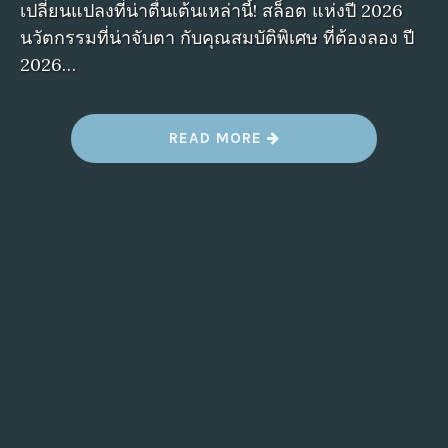
เปลี่ยนแปลงที่น่าตื่นเต้นเหล่านี้! สล็อต แห่งปี 2026
นวัตกรรมที่น่าจับตา กับคุณสมบัติพิเศษ ที่ต้องลอง ปี
2026…
“
READ MORE
เ
ผ
ย
โ
ฉ
ม
ส
ล็
อ
ต
สำ
ห
รั
บ
ปี
2
0
2
6
ร