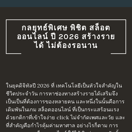
กลยุทธ์พิเศษ พิชิต สล็อต
ออนไลน์ ปี 2026 สร้างราย
ได้ ไม่ต้องรอนาน
ในยุคดิจิทัลปี 2026 ที่ เทคโนโลยีเป็นหัวใจสำคัญใน
ชีวิตประจำวัน การหาช่องทางสร้างรายได้เสริมจึง
เป็นเป็นที่ต้องการของหลายคน และหนึ่งในนั้นคือการ
เดิมพันในเกม สล็อตออนไลน์ ที่เป็นกระแสร้อนแรง
ด้วยกติกาที่เข้าใจง่าย click ไม่จำกัดเพศและวัย และ
ที่สำคัญคือกำไรคุ้มค่ามหาศาล อย่างไรก็ตาม การ