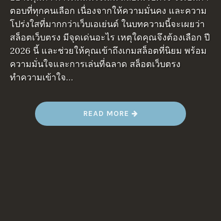
ตอบที่ทุกคนเลือก เนื่องจากให้ความมั่นคง และความ
โปร่งใสที่มากกว่าเว็บเอเย่นต์ ในบทความนี้จะเผยว่า
สล็อตเว็บตรง มีจุดเด่นอะไร เหตุใดคุณจึงต้องเลือก ปี
2026 นี้ และช่วยให้คุณเข้าถึงเกมสล็อตที่นิยม พร้อม
ความมั่นใจและการเล่นที่ฉลาด สล็อตเว็บตรง
ทำความเข้าใจ…
“
READ MORE
ส
ล็
อ
ต
เ
ว็
บ
ต
ร
ง
ม
า
แ
ร