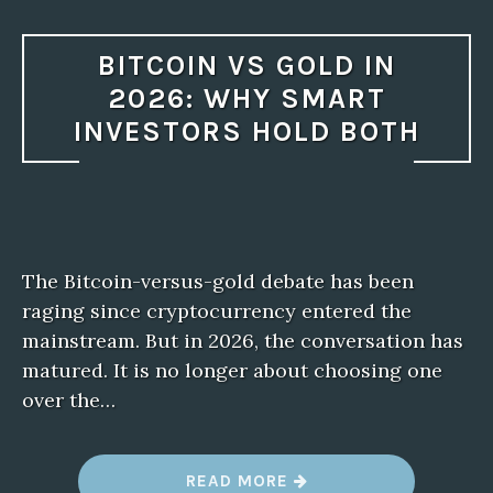
BITCOIN VS GOLD IN
2026: WHY SMART
INVESTORS HOLD BOTH
The Bitcoin-versus-gold debate has been
raging since cryptocurrency entered the
mainstream. But in 2026, the conversation has
matured. It is no longer about choosing one
over the…
“
READ MORE