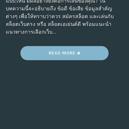
แบบไหน มีผลอย่างยิ่งต่อการเล่นของคุณ? ใน
บทความนี้จะอธิบายถึง ข้อดี ข้อเสีย ข้อมูลสำคัญ
ต่างๆ เพื่อให้ทราบว่าควร สมัครสล็อต และเล่นกับ
สล็อตเว็บตรง หรือ สล็อตเอเย่นต์ดี พร้อมแนะนำ
แนวทางการเลือกเว็บ…
“
READ MORE
เ
ก
ม
ส
ล็
อ
ต
เ
ว็
บ
ต
ร
ง
ทำ
ไ
ม
ถึ