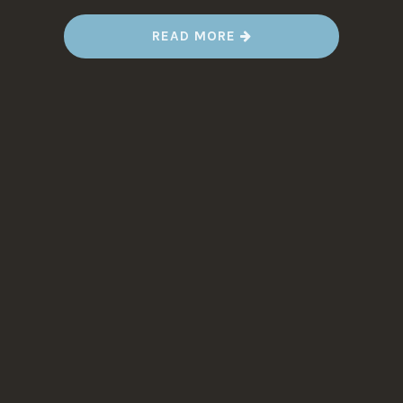
“
READ MORE
เ
ค
ล็
ด
ลั
บ
ส
ล็
อ
ต
อ
อ
น
ไ
ล
น์
ส
ล็
อ
ต
อ
อ
น
ไ
ล
น์
เ