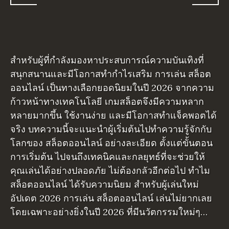
สำหรับผู้ที่กำลังมองหาประสบการณ์ความบันเทิงที่
สนุกสนานและมีโอกาสทำกำไรเสริม การเล่น สล็อต
ออนไลน์ เป็นทางเลือกยอดนิยมในปี 2026 จากความ
ก้าวหน้าทางเทคโนโลยี เกมสล็อตจึงมีความหลาก
หลายมากขึ้น ใช้งานง่าย และมีโอกาสทำแจ็คพอตได้
จริง บทความนี้จะแนะนำผู้เริ่มต้นไปทำความรู้จักกับ
โลกของ สล็อตออนไลน์ อย่างละเอียด ตั้งแต่ขั้นตอน
การเริ่มต้น ไปจนถึงเทคนิคและกลยุทธ์ที่จะช่วยให้
คุณเล่นได้อย่างปลอดภัย ไม่ต้องกลัวอีกต่อไป ทำไม
สล็อตออนไลน์ ได้รับความนิยม สำหรับผู้เล่นใหม่
อัปเดต 2026 การเล่น สล็อตออนไลน์ เล่นไม่ยากเลย
โดยเฉพาะอย่างยิ่งในปี 2026 ที่มีนวัตกรรมใหม่ๆ…