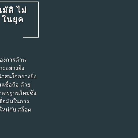
ัติ ไม่
 ในยุค
้องการด้าน
อย่างยิ่ง
่าสนใจอย่างยิ่ง
มเชื่อถือ ด้วย
มาตรฐานใหม่ซึ่ง
ื่อมั่นในการ
หม่กับ สล็อต