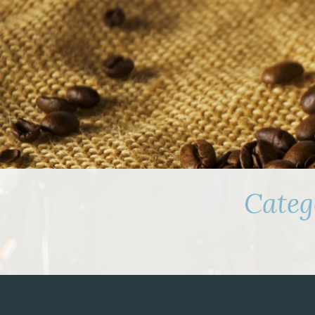
Skip
to
content
Categ