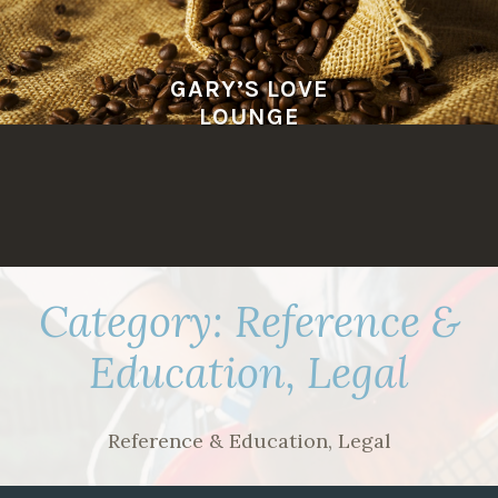
Skip
to
content
GARY’S LOVE
LOUNGE
Category:
Reference &
Education, Legal
Reference & Education, Legal