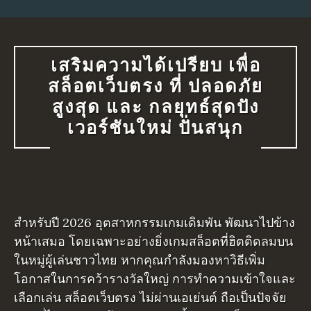
เสริมความได้เปรียบ เพื่อ
สล็อตเว็บตรง ที่ ปลอดภัย
สูงสุด และ กลยุทธ์สุดปัง
เวอร์ชันใหม่ ปั่นสนุก
สำหรับปี 2026 อุตสาหกรรมเกมเดิมพัน พัฒนาไปข้าง
หน้าเสมอ โดยเฉพาะอย่างยิ่งเกมสล็อตที่ฮิตติดลมบน
ในหมู่ผู้เล่นชาวไทย หากคุณกำลังมองหาวิธีเพิ่ม
โอกาสในการคว้ารางวัลใหญ่ การทำความเข้าใจและ
เลือกเล่น สล็อตเว็บตรง ไม่ผ่านเอเย่นต์ ถือเป็นปัจจัย