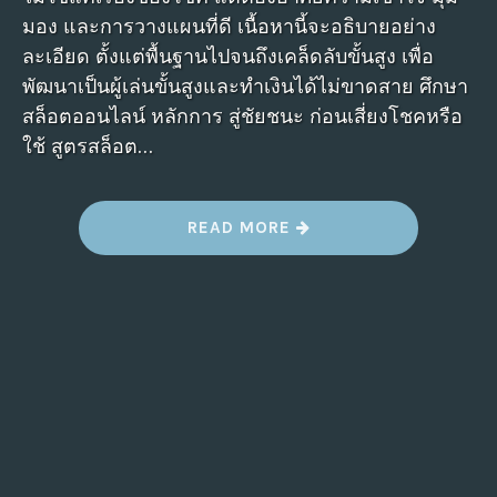
มอง และการวางแผนที่ดี เนื้อหานี้จะอธิบายอย่าง
ละเอียด ตั้งแต่พื้นฐานไปจนถึงเคล็ดลับขั้นสูง เพื่อ
พัฒนาเป็นผู้เล่นขั้นสูงและทำเงินได้ไม่ขาดสาย ศึกษา
สล็อตออนไลน์ หลักการ สู่ชัยชนะ ก่อนเสี่ยงโชคหรือ
ใช้ สูตรสล็อต…
“
READ MORE
เ
ค
ล็
ด
ลั
บ
ขั้
น
เ
ท
พ
ล
ง
ทุ
น
กั