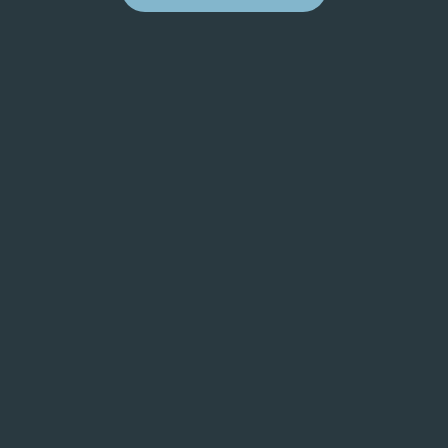
เ
ก
ม
ส
ล็
อ
ต
ย
อ
ด
นิ
ย
ม
ก
ร
ะ
แ
ส
ฮิ
ต
ติ
ด
ล
ม
บ
น
ที่
คุ
ณ
ต้