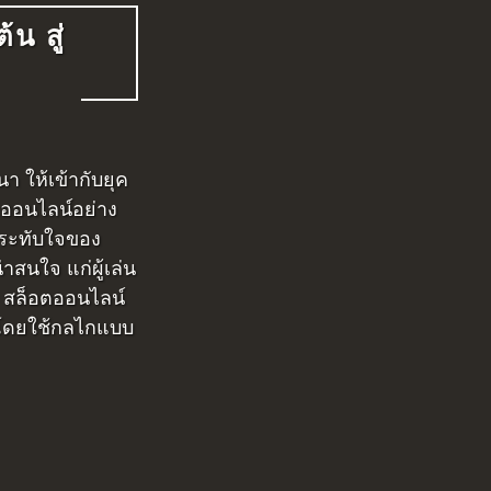
น สู่
า ให้เข้ากับยุค
ุคออนไลน์อย่าง
ประทับใจของ
าสนใจ แก่ผู้เล่น
ก สล็อตออนไลน์
19 โดยใช้กลไกแบบ