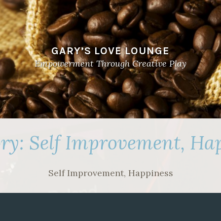
GARY’S LOVE LOUNGE
Empowerment Through Creative Play
ory:
Self Improvement, Ha
Self Improvement, Happiness