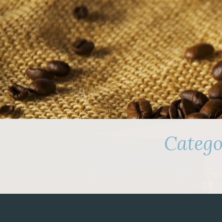
Skip
to
content
Categ