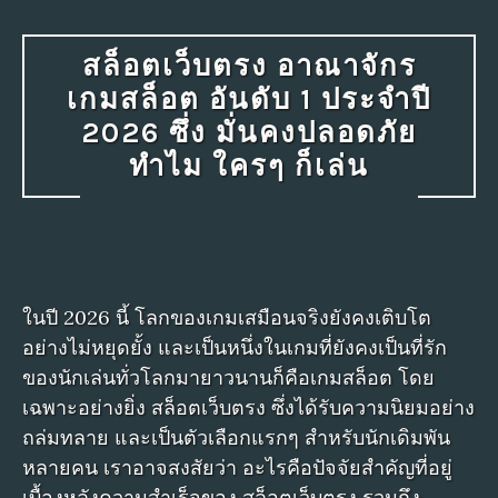
สล็อตเว็บตรง อาณาจักร
เกมสล็อต อันดับ 1 ประจำปี
2026 ซึ่ง มั่นคงปลอดภัย
ทำไม ใครๆ ก็เล่น
ในปี 2026 นี้ โลกของเกมเสมือนจริงยังคงเติบโต
อย่างไม่หยุดยั้ง และเป็นหนึ่งในเกมที่ยังคงเป็นที่รัก
ของนักเล่นทั่วโลกมายาวนานก็คือเกมสล็อต โดย
เฉพาะอย่างยิ่ง สล็อตเว็บตรง ซึ่งได้รับความนิยมอย่าง
ถล่มทลาย และเป็นตัวเลือกแรกๆ สำหรับนักเดิมพัน
หลายคน เราอาจสงสัยว่า อะไรคือปัจจัยสำคัญที่อยู่
เบื้องหลังความสำเร็จของ สล็อตเว็บตรง รวมถึง