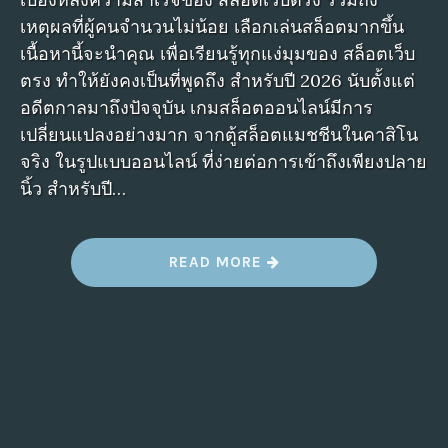
เหตุผลที่ผู้คนจำนวนไม่น้อย เลือกเล่นสล็อตมากขึ้น
เนื้อหานี้จะนำคุณ เพื่อเรียนรู้ทุกแง่มุมของ สล็อตเว็บ
ตรง ทำให้ยังคงเป็นที่พูดถึง สำหรับปี 2026 นับตั้งแต่
อดีตกาลมาถึงปัจจุบัน เกมสล็อตออนไลน์มีการ
เปลี่ยนแปลงอย่างมาก จากตู้สล็อตแมชชีนในคาสิโน
จริง ในรูปแบบออนไลน์ ที่ง่ายต่อการเข้าถึงเพียงปลาย
นิ้ว สำหรับปี…
“
READ MORE
ส
ล็
อ
ต
เ
ว็
บ
ต
ร
ง
อ
า