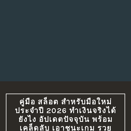
คู่มือ สล็อต สำหรับมือใหม่
ประจำปี 2026 ทำเงินจริงได้
ยังไง อัปเดตปัจจุบัน พร้อม
เคล็ดลับ เอาชนะเกม รวย