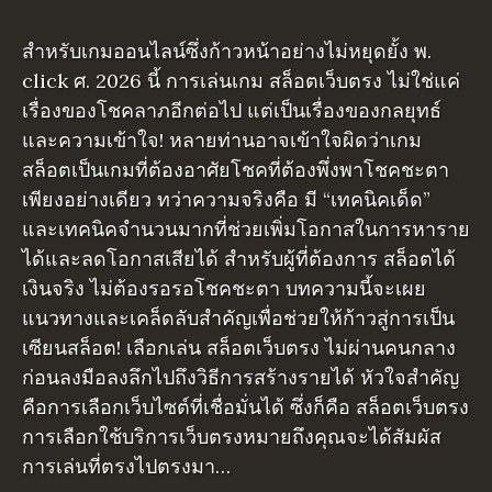
สำหรับเกมออนไลน์ซึ่งก้าวหน้าอย่างไม่หยุดยั้ง พ.
click ศ. 2026 นี้ การเล่นเกม สล็อตเว็บตรง ไม่ใช่แค่
เรื่องของโชคลาภอีกต่อไป แต่เป็นเรื่องของกลยุทธ์
และความเข้าใจ! หลายท่านอาจเข้าใจผิดว่าเกม
สล็อตเป็นเกมที่ต้องอาศัยโชคที่ต้องพึ่งพาโชคชะตา
เพียงอย่างเดียว ทว่าความจริงคือ มี “เทคนิคเด็ด”
และเทคนิคจำนวนมากที่ช่วยเพิ่มโอกาสในการหาราย
ได้และลดโอกาสเสียได้ สำหรับผู้ที่ต้องการ สล็อตได้
เงินจริง ไม่ต้องรอรอโชคชะตา บทความนี้จะเผย
แนวทางและเคล็ดลับสำคัญเพื่อช่วยให้ก้าวสู่การเป็น
เซียนสล็อต! เลือกเล่น สล็อตเว็บตรง ไม่ผ่านคนกลาง
ก่อนลงมือลงลึกไปถึงวิธีการสร้างรายได้ หัวใจสำคัญ
คือการเลือกเว็บไซต์ที่เชื่อมั่นได้ ซึ่งก็คือ สล็อตเว็บตรง
การเลือกใช้บริการเว็บตรงหมายถึงคุณจะได้สัมผัส
การเล่นที่ตรงไปตรงมา…