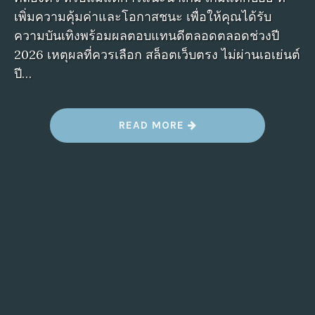
เพิ่มความคุ้มค่าและโอกาสชนะ เพื่อให้คุณได้รับ
ความบันเทิงพร้อมผลตอบแทนดีตลอดตลอดช่วงปี
2026 เหตุผลที่ควรเลือก สล็อตเว็บตรง ไม่ผ่านเอเย่นต์
ปี…
“
READ MORE
คั
ด
ส
ร
ร
โ
ป
ร
โ
ม
ชั่
น
ส
ล็
อ
ต
เ
ว็