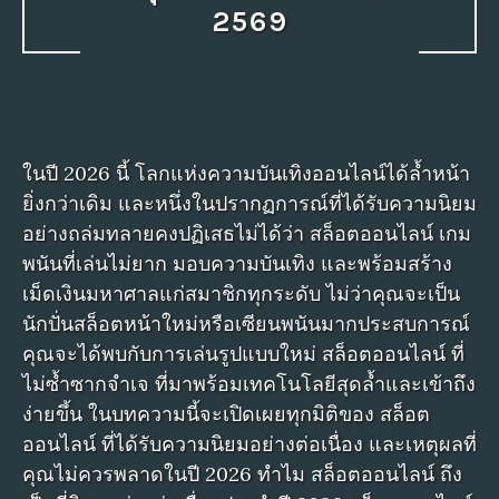
2569
ในปี 2026 นี้ โลกแห่งความบันเทิงออนไลน์ได้ล้ำหน้า
ยิ่งกว่าเดิม และหนึ่งในปรากฏการณ์ที่ได้รับความนิยม
อย่างถล่มทลายคงปฏิเสธไม่ได้ว่า สล็อตออนไลน์ เกม
พนันที่เล่นไม่ยาก มอบความบันเทิง และพร้อมสร้าง
เม็ดเงินมหาศาลแก่สมาชิกทุกระดับ ไม่ว่าคุณจะเป็น
นักปั่นสล็อตหน้าใหม่หรือเซียนพนันมากประสบการณ์
คุณจะได้พบกับการเล่นรูปแบบใหม่ สล็อตออนไลน์ ที่
ไม่ซ้ำซากจำเจ ที่มาพร้อมเทคโนโลยีสุดล้ำและเข้าถึง
ง่ายขึ้น ในบทความนี้จะเปิดเผยทุกมิติของ สล็อต
ออนไลน์ ที่ได้รับความนิยมอย่างต่อเนื่อง และเหตุผลที่
คุณไม่ควรพลาดในปี 2026 ทำไม สล็อตออนไลน์ ถึง