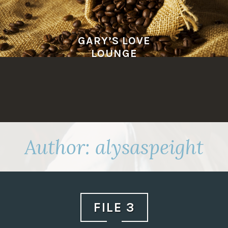
Skip
to
content
GARY’S LOVE
LOUNGE
Author:
alysaspeight
FILE 3