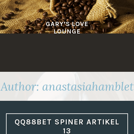
Skip
to
content
GARY’S LOVE
LOUNGE
Author:
anastasiahamblet
QQ88BET SPINER ARTIKEL
13