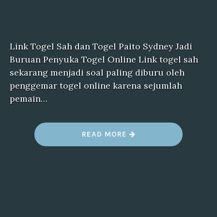
Link Togel Sah dan Togel Paito Sydney Jadi
Buruan Penyuka Togel Online Link togel sah
sekarang menjadi soal paling diburu oleh
penggemar togel online karena sejumlah
pemain…
“
READ MORE
F
I
L
E
3
”