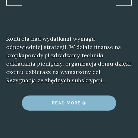
Kontrola nad wydatkami wymaga
odpowiedniej strategii. W dziale finanse na
kropkaporady.pl zdradzamy techniki
odkładania pieniędzy, organizacja domu dzięki
czemu uzbierasz na wymarzony cel.
Rezygnacja ze zbędnych subskrypcji…
“
READ MORE
S
K
U
T
E
C
Z