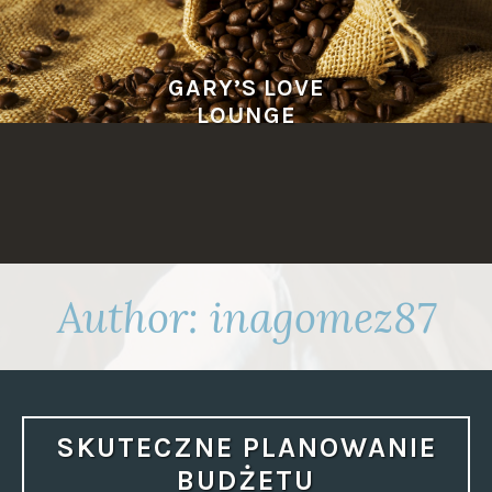
Skip
to
content
GARY’S LOVE
LOUNGE
Author:
inagomez87
SKUTECZNE PLANOWANIE
BUDŻETU