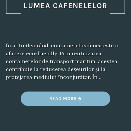
LUMEA CAFENELELOR
În al treilea rând, containerul cafenea este o
afacere eco-friendly. Prin reutilizarea
containerelor de transport maritim, acestea
contribuie la reducerea deșeurilor și la
protejarea mediului înconjurător. În…
“
READ MORE
C
O
N
T
A
I
N