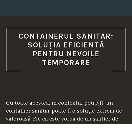
U
M
E
A
C
A
F
E
CONTAINERUL SANITAR:
N
E
SOLUȚIA EFICIENTĂ
L
E
PENTRU NEVOILE
L
O
TEMPORARE
R
”
Cu toate acestea, în contextul potrivit, un
container sanitar poate fi o soluție extrem de
valoroasă. Fie că este vorba de un șantier de
construcții, un festival…